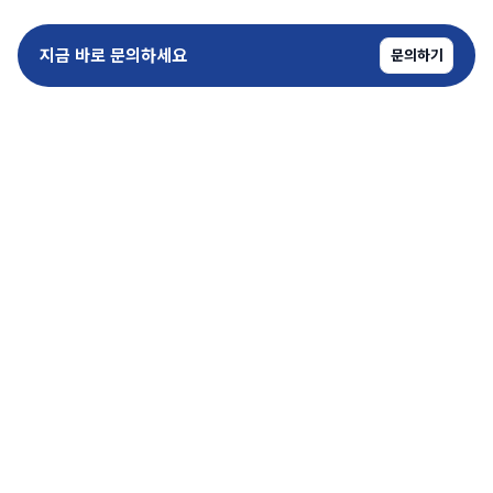
지금 바로 문의하세요
문의하기
copyrightⓒ SoundPro All Rights Reserved.
kimteam@sound-pro.kr
1600-6715
평일 09:00 - 18:00
상호
(주)사운드프로
사업자 등록번호 576-81-02751
통신판매업 신고번호 제 2023-경기광명-0440호
대표 김진표 | 주소
경기 광명시 원노온사로 53
개인정보 처리방침