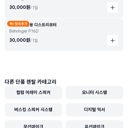
30,000
원
/
1일
퀵! 장비추가
P16-HQ 전용 디스트리뷰터
Behringer P16D
30,000
원
/
1일
다른 단품 렌탈 카테고리
컬럼 어레이 스피커
모니터 시스템
버스킹 스피커 시스템
디지털 믹서
무선마이크
유선마이크