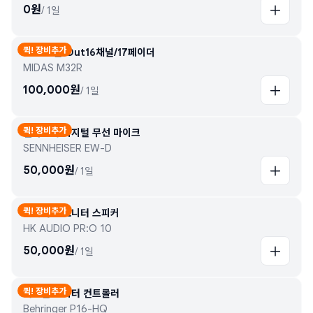
0
원
/
1일
퀵! 장비추가
In32채널/Out16채널/17페이더
MIDAS M32R
100,000
원
/
1일
퀵! 장비추가
젠하이저 디지털 무선 마이크
SENNHEISER EW-D
50,000
원
/
1일
퀵! 장비추가
논파워드 모니터 스피커
HK AUDIO PR:O 10
50,000
원
/
1일
퀵! 장비추가
퍼스널 모니터 컨트롤러
Behringer P16-HQ