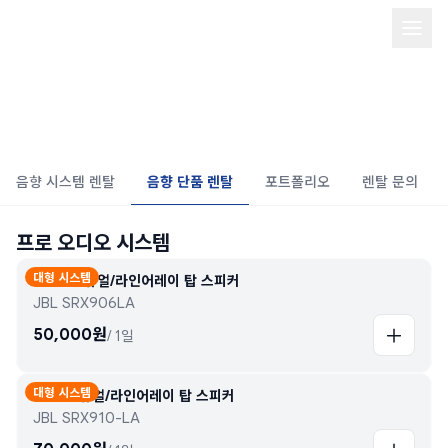
음향 장비 단품 렌탈/Quick sound
rental
음향 시스템 렌탈
음향 단품 렌탈
포트폴리오
렌탈 문의
프로 오디오 시스템
대형 시스템
6.5인치 듀얼/라인어레이 탑 스피커
JBL SRX906LA
50,000
원
/
1일
대형 시스템
10인치 듀얼/라인어레이 탑 스피커
JBL SRX910-LA