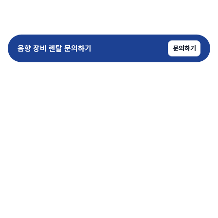
음향 장비 렌탈 문의하기
문의하기
copyrightⓒ SoundPro All Rights Reserved.
kimteam@sound-pro.kr
1600-6715
평일 09:00 - 18:00
상호
(주)사운드프로
사업자 등록번호 576-81-02751
통신판매업 신고번호 제 2023-경기광명-0440호
대표 김진표 | 주소
경기 광명시 원노온사로 53
개인정보 처리방침