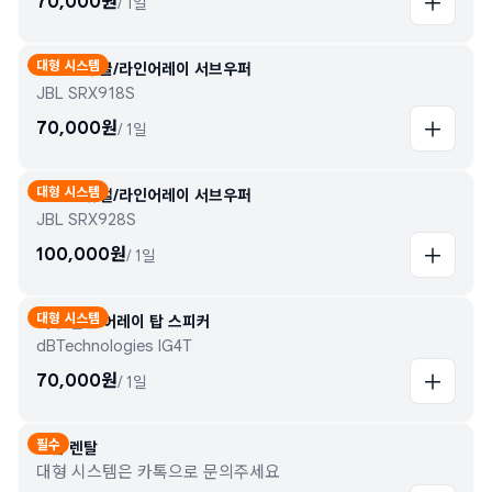
70,000
원
/
1일
대형 시스템
18인치 싱글/라인어레이 서브우퍼
JBL SRX918S
70,000
원
/
1일
대형 시스템
18인치 듀얼/라인어레이 서브우퍼
JBL SRX928S
100,000
원
/
1일
대형 시스템
대형 컬럼 어레이 탑 스피커
dBTechnologies IG4T
70,000
원
/
1일
필수
단품 렌탈
대형 시스템은 카톡으로 문의주세요