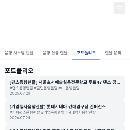
음향 장비 단품 렌탈/Quick sound
rental
음향 시스템 렌탈
음향 단품 렌탈
포트폴리오
렌탈 문의
포트폴리오
[댄스음향렌탈] 서울호서예술실용전문학교 루트47 댄스 경연
#댄스음향렌탈 #클럽음향렌탈 #DJ음향렌탈
대회
2026.07.28
[기업행사음향렌탈] 롯데시네마 건대입구점 컨퍼런스
#컨퍼런스음향렌탈 #기업음향렌탈 #사내행사음향렌탈
2026.07.24