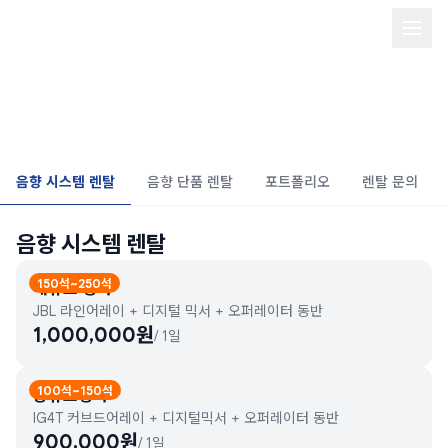
음향 시스템 렌탈/PA system
rental
음향 시스템 렌탈
음향 단품 렌탈
포트폴리오
렌탈 문의
음향 시스템 렌탈
150석~250석
대규모 행사
JBL 라인어레이 + 디지털 믹서 + 오퍼레이터 동반
1,000,000
원
/
1일
100석~150석
중규모행사
IG4T 커브드어레이 + 디지털믹서 + 오퍼레이터 동반
900,000
원
/
1일