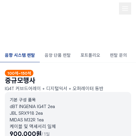
음향 시스템 렌탈/PA system
rental
음향 시스템 렌탈
음향 단품 렌탈
포트폴리오
렌탈 문의
100석~150석
중규모행사
IG4T 커브드어레이 + 디지털믹서 + 오퍼레이터 동반
기본 구성 품목
dBT INGENIA IG4T 2ea

JBL SRX918 2ea

MIDAS M32R 1ea

케이블 및 액세서리 일체
900,000
원
/
1일