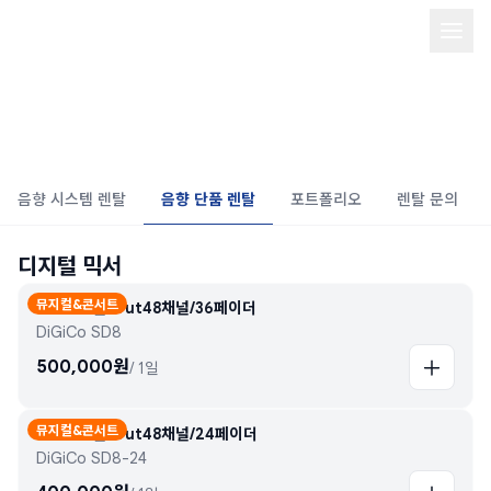
음향 장비 단품 렌탈/Quick sound
rental
음향 시스템 렌탈
음향 단품 렌탈
포트폴리오
렌탈 문의
디지털 믹서
뮤지컬&콘서트
In120채널/Out48채널/36페이더
DiGiCo SD8
500,000
원
/
1일
뮤지컬&콘서트
In120채널/Out48채널/24페이더
DiGiCo SD8-24