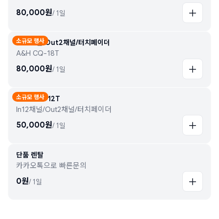
80,000
원
/
1일
소규모 행사
In16채널/Out2채널/터치페이더
A&H CQ-18T
80,000
원
/
1일
소규모 행사
A&H CQ-12T
In12채널/Out2채널/터치페이더
50,000
원
/
1일
단품 렌탈
카카오톡으로 빠른문의
0
원
/
1일