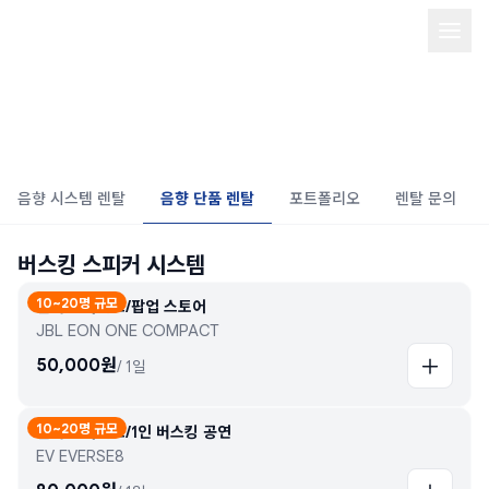
음향 장비 단품 렌탈/Quick sound
rental
음향 시스템 렌탈
음향 단품 렌탈
포트폴리오
렌탈 문의
버스킹 스피커 시스템
10~20명 규모
컴팩트 사이즈/팝업 스토어
JBL EON ONE COMPACT
50,000
원
/
1일
10~20명 규모
컴팩트 사이즈/1인 버스킹 공연
EV EVERSE8