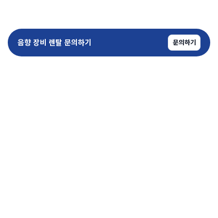
음향 장비 렌탈 문의하기
문의하기
copyrightⓒ SoundPro All Rights Reserved.
kimteam@sound-pro.kr
1600-6715
평일 09:00 - 18:00
상호
(주)사운드프로
사업자 등록번호 576-81-02751
통신판매업 신고번호 제 2023-경기광명-0440호
대표 김진표 | 주소
경기 광명시 원노온사로 53
개인정보 처리방침