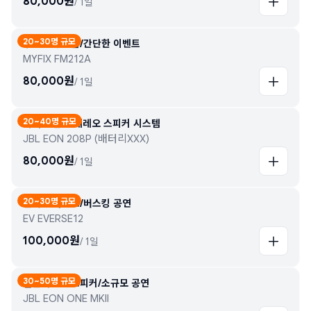
80,000
원
/
1일
20~30명 규모
무선 2개 포함/간단한 이벤트
MYFIX FM212A
80,000
원
/
1일
20~40명 규모
믹서 포함 스테레오 스피커 시스템
JBL EON 208P (배터리XXX)
80,000
원
/
1일
20~30명 규모
컴팩트 사이즈/버스킹 공연
EV EVERSE12
100,000
원
/
1일
30~50명 규모
컬럼어레이 스피커/소규모 공연
JBL EON ONE MKII