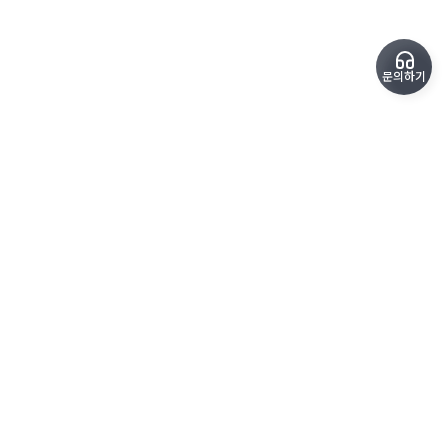
문의하기
copyrightⓒ SoundPro All Rights Reserved.
kimteam@sound-pro.kr
1600-6715
평일 09:00 - 18:00
상호
(주)사운드프로
사업자 등록번호 576-81-02751
통신판매업 신고번호 제 2023-경기광명-0440호
대표 김진표 | 주소
경기 광명시 원노온사로 53
개인정보 처리방침