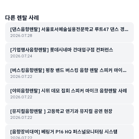
다른 렌탈 사례
[댄스음향렌탈] 서울호서예술실용전문학교 루트47 댄스 경연
2026.07.28
대회
[기업행사음향렌탈] 롯데시네마 건대입구점 컨퍼런스
2026.07.24
[버스킹음향렌탈] 평창 밴드 버스킹 음향 렌탈 스피커 마이크
2026.07.22
대여
[야외음향렌탈] 시위 데모 집회 스피커 마이크 음향렌탈 사례
2026.07.22
[뮤지컬음향렌탈 ] 고등학교 연기과 뮤지컬 공연 현장
2026.07.22
[음향장비대여] 베링거 P16 HQ 퍼스널모니터링 시스템
2026.07.22