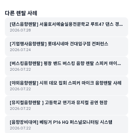
다른 렌탈 사례
[댄스음향렌탈] 서울호서예술실용전문학교 루트47 댄스 경연
2026.07.28
대회
[기업행사음향렌탈] 롯데시네마 건대입구점 컨퍼런스
2026.07.24
[버스킹음향렌탈] 평창 밴드 버스킹 음향 렌탈 스피커 마이크
2026.07.22
대여
[야외음향렌탈] 시위 데모 집회 스피커 마이크 음향렌탈 사례
2026.07.22
[뮤지컬음향렌탈 ] 고등학교 연기과 뮤지컬 공연 현장
2026.07.22
[음향장비대여] 베링거 P16 HQ 퍼스널모니터링 시스템
2026.07.22