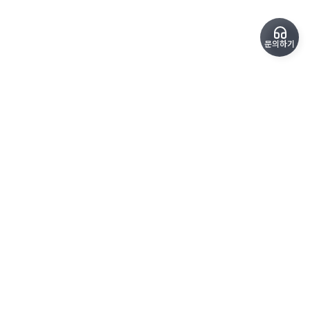
문의하기
copyrightⓒ SoundPro All Rights Reserved.
kimteam@sound-pro.kr
1600-6715
평일 09:00 - 18:00
상호
(주)사운드프로
사업자 등록번호 576-81-02751
통신판매업 신고번호 제 2023-경기광명-0440호
대표 김진표 | 주소
경기 광명시 원노온사로 53
개인정보 처리방침