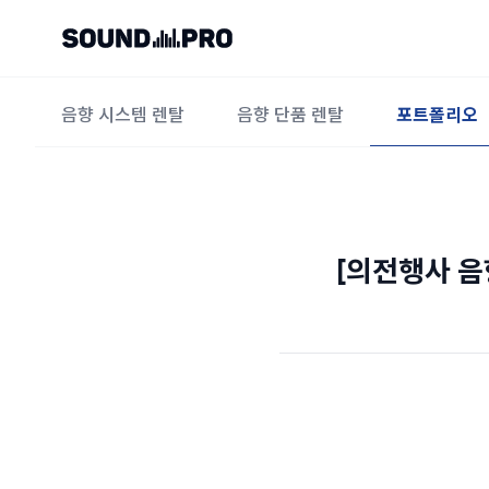
음향 시스템 렌탈
음향 단품 렌탈
포트폴리오
[의전행사 음