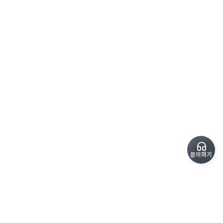
문의하기
copyrightⓒ SoundPro All Rights Reserved.