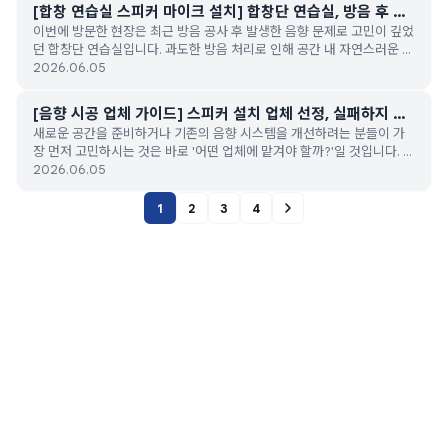
[합창 연습실 스피커 마이크 설치] 합창단 연습실, 방음 후 사
이번에 방문한 현장은 최근 방음 공사 후 발생한 음향 문제로 고민이 깊었
라진 공간감을 되살리는 음향 시스템 구축
던 합창단 연습실입니다. 과도한 방음 처리로 인해 공간 내 자연스러운 잔
향이 모두 사라져, 연습 시 보컬의 표현력이 저하되는 상황이었습니다. 저
2026.06.05
희는 이번 시공을 통해 공간의 특성을 분석하고, 이질감 없는 편안한 잔향
과 명료한 수음이 가능한 시스템을 새롭게 설계하였습니다.
[음향 시공 업체 가이드] 스피커 설치 업체 선정, 실패하지 않
새로운 공간을 준비하거나 기존의 음향 시스템을 개선하려는 분들이 가
는 5가지 기준
장 먼저 고민하시는 것은 바로 '어떤 업체에 맡겨야 할까?'일 것입니다. 음
향은 눈에 보이지 않기에 시공 후 문제가 발생하면 뒤늦게 후회하는 경우
2026.06.05
가 많습니다. (주)사운드프로가 현장에서 수많은 오류 사례를 개선하며
얻은, '좋은 음향 시공 업체를 고르는 5가지 핵심 기준'을 공유합니다.
1
2
3
4