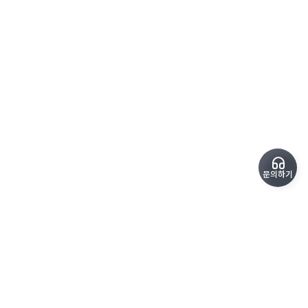
문의하기
copyrightⓒ SoundPro All Rights Reserved.
kimteam@sound-pro.kr
1600-6715
평일 09:00 - 18:00