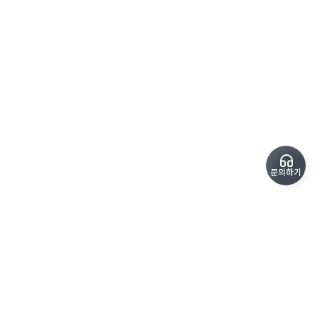
문의하기
copyrightⓒ SoundPro All Rights Reserved.
kimteam@sound-pro.kr
1600-6715
평일 09:00 - 18:00