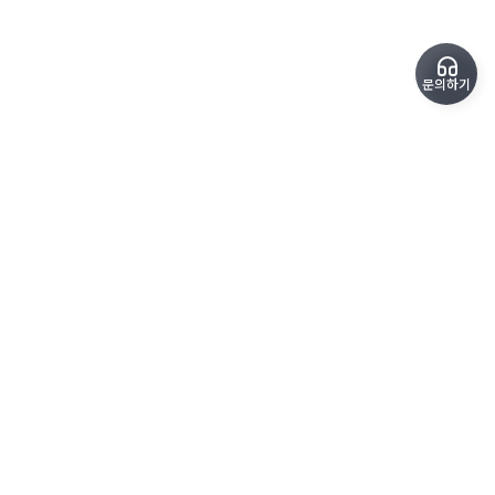
문의하기
copyrightⓒ SoundPro All Rights Reserved.
kimteam@sound-pro.kr
1600-6715
평일 09:00 - 18:00
상호
(주)사운드프로
사업자 등록번호 576-81-02751
통신판매업 신고번호 제 2023-경기광명-0440호
대표 김진표 | 주소
경기 광명시 원노온사로 53
개인정보 처리방침